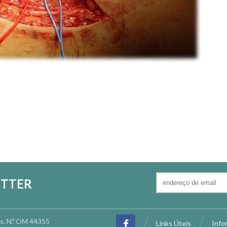
TTER
os. N.º OM 44355
Links Úteis
Info