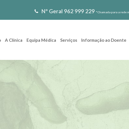
Nº Geral
962 999 229
*Chamada para a rede 
o
A Clínica
Equipa Médica
Serviços
Informação ao Doente